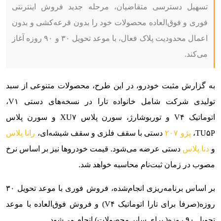
تسهیل دسترسی متقاضیان، مرحله جدید فروش اینترنتی
فوری و فوق‌العاده محصولات خود را بدون قرعه‌کشی و بدون
اعمال محدودیت پلاک فعال، با موعد تحویل ۳۰ و ۹۰ روزه آغاز
می‌کند.
به گزارش مثبت خودرو، در این طرح، محصولات متنوعی از سبد
تولیدی شرکت شامل خانواده تارا در نسخه‌های دستی V۱،
اتوماتیک V۴ و توربوشارژ، سورن پلاس XU۷ و سورن پلاس
TU۵P،
پژو ۲۰۷
دستی با سقف فلزی و سقف شیشه‌ای،
رانا پلاس
و
دنا پلاس
دستی عرضه می‌شود. قیمت خودروها نیز بر اساس نرخ
مصوب در زمان ثبت‌نام محاسبه خواهد شد.
بر اساس برنامه‌ریزی انجام‌شده، فروش فوری با موعد تحویل ۳۰
روزه(صرفا برای تارا اتوماتیک V۴) و فروش فوق‌العاده با موعد
تحویل ۹۰ روزه( برای سایر محصولات) انجام می‌شود.