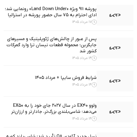
پورشه 911 ویژه «Land Down Under» رونمایی شد؛
ادای احترام به ۷۵ سال حضور پورشه در استرالیا
17 مرداد 1405
پس از عبور از چالش‌های ژئوپلیتیک و مسیرهای
جایگزین؛ محموله قطعات نیسان ترا وارد گمرکات
کشور شد
14 مرداد 1405
شرایط فروش سایپا + مرداد 1405
14 مرداد 1405
ولوو EX40 در سال ۲۰۲۷ جای خود را به EX50
می‌دهد؛ شاسی‌بلندی بزرگ‌تر، جادارتر و ارزان‌تر
14 مرداد 1405
نسل جدید آئودی Q8 تأیید شد؛ شاسی‌بلند کوپه