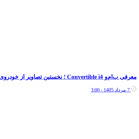
معرفی ب‌ام‌و Convertible i4 ؛ نخستین تصاویر از خودروی برقی جدید این برند منتشر شد
7 مرداد 1405 - 3:00