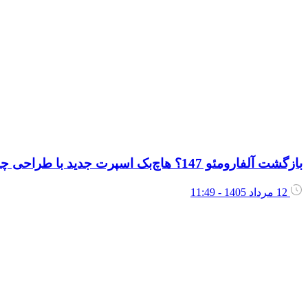
بازگشت آلفارومئو 147؟ هاچ‌بک اسپرت جدید با طراحی چشم‌نواز و فناوری‌های نسل آینده در راه است
12 مرداد 1405 - 11:49