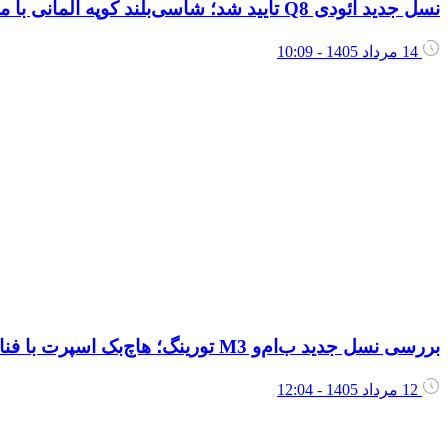
نسل جدید آئودی Q8 تأیید شد؛ شاسی‌بلند کوپه آلمانی با موتور V8 بازمی‌گردد
14 مرداد 1405 - 10:09
بررسی نسل جدید ب‌ام‌و M3 تورینگ؛ هاچ‌بک اسپرت با فناوری هیبرید خفیف در راه است
12 مرداد 1405 - 12:04