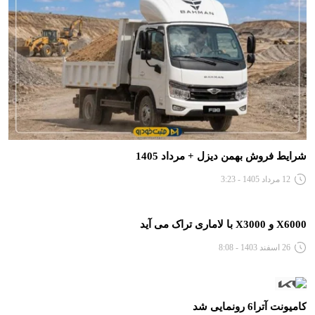
شرایط فروش بهمن دیزل + مرداد 1405
12 مرداد 1405 - 3:23
X6000 و X3000 با لاماری تراک می آید
26 اسفند 1403 - 8:08
کامیونت آترا6 رونمایی شد