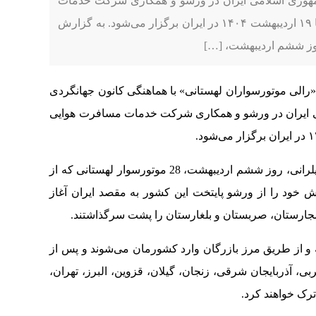
جمهوری اسلامی ایران در ورشو و همکاری شرکت خدمات
مسافرت هوایی و جهانگردی «فطرس»، از ۱۳ تا ۱۹ اردیبهشت ۱۴۰۴ در ایران برگزار می‌شود. به گزارش
روز ششم اردیبهشت، […]
رالی موتورسواران لهستانی» با هماهنگی کانون جهانگردی
می ایران در ورشو و همکاری شرکت خدمات مسافرت هوایی
به گزارش روابط عمومی کانون جهانگردی و اتومبیلرانی، روز ششم اردیبهشت، 28 موتورسوار لهستانی که از
 خود را از ورشو پایتخت این کشور به مقصد ایران آغاز
ارستان، صربستان و بلغارستان را پشت سرگذاشتند.
کشور ترکیه و از طریق مرز بازرگان وارد کشورمان می‌شوند و پس از
بی، آذربایجان شرقی، زنجان، گیلان، قزوین، البرز، تهران،
ترک خواهند کرد.