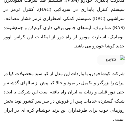
مدیریت پایداری خودرو (VSM)، سیستم ضد سرقت ایموبلایزر،
سیستم کنترل پایداری در سربالایی (HAC)، کنترل ترمز در
سراشیبی (DBC) ،سیستم کمکی اضطراری ترمز فشار مضاعف
(BAS) ،سانروف، آینه‌های جانبی برقی داری گرم‌کن و جمع‌شونده
اتوماتیک، استارت موتور از راه دور از امکانات این کراس اوور
جدید کوشا خودرو می باشد.
شرکت کوشاخودرو با واردات این مدل از کیا سبد محصولات کیا در
ایران را بزرگتر و نکمیل تر نمود و حالا کیا پیش از سالهای گذشته و
حتی دور قبلی واردات به ایران راه بافته است این شرکت با ایجاد
شبکه گسترده خدمات پس از فروش در سراسر کشور نوید بخش
روزهای خوب برای طرفداران این برند خوشنام کره ای در ایران
است .