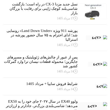
نسل جدید مزدا CX-3 در راه است؛ بازگشت
شاسی‌بلند کوچک ژاپنی برای رقابت با بزرگان
بازار
17 مرداد 1405
پورشه 911 ویژه «Land Down Under» رونمایی
شد؛ ادای احترام به ۷۵ سال حضور پورشه در
استرالیا
17 مرداد 1405
پس از عبور از چالش‌های ژئوپلیتیک و مسیرهای
جایگزین؛ محموله قطعات نیسان ترا وارد گمرکات
کشور شد
14 مرداد 1405
شرایط فروش سایپا + مرداد 1405
14 مرداد 1405
ولوو EX40 در سال ۲۰۲۷ جای خود را به EX50
می‌دهد؛ شاسی‌بلندی بزرگ‌تر، جادارتر و ارزان‌تر