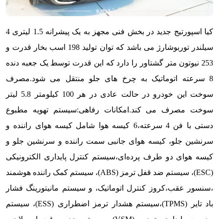
کیا اسپورتیج جدید در بخش فنی مجهز به یک پیشرانه 1.5 لیتری 4
سیلندر توربوشارژ می باشد که توان تولید 198 اسب بخار قدرت و
253 نیوتون متر گشتاور را دارد که این قدرت توسط یک جعبه دنده
8 سرعته اتوماتیک به چرخ های جلو منتقل می شود.مصرف
سوخت این خودرو در حالت عادی در هر 100 کیلومتر 5.8 لیتر
سوخت مصرف می کند.
امکانات رفاهی:
سیستم تهویه مطبوع
دستی با فن 4 سرعته،6 کیسه هوا شامل کیسه هوای راننده و
سرنشین جلو، کیسه هوای جانبی سمت راننده و سرنشین جلو و
کیسه هوای دو طرف پرده‌ای،سیستم کنترل پایداری الکترونیکی
(ESC)، سیستم ضد قفل ترمز (ABS)، سیستم کمک راننده هوشمند
،سنسور عقب،کروز کنترل اتوماتیک، و سیستم مانیتورینگ فشار
باد تایر (TPMS)،سیستم هشدار ترمز اضطراری (ESS)، سیستم