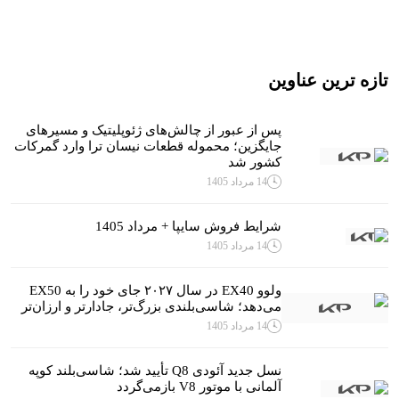
تازه ترین عناوین
پس از عبور از چالش‌های ژئوپلیتیک و مسیرهای
جایگزین؛ محموله قطعات نیسان ترا وارد گمرکات
کشور شد
14 مرداد 1405
شرایط فروش سایپا + مرداد 1405
14 مرداد 1405
ولوو EX40 در سال ۲۰۲۷ جای خود را به EX50
می‌دهد؛ شاسی‌بلندی بزرگ‌تر، جادارتر و ارزان‌تر
14 مرداد 1405
نسل جدید آئودی Q8 تأیید شد؛ شاسی‌بلند کوپه
آلمانی با موتور V8 بازمی‌گردد