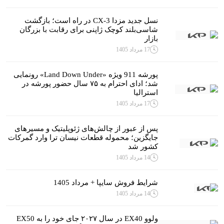
نسل جدید مزدا CX-3 در راه است؛ بازگشت
شاسی‌بلند کوچک ژاپنی برای رقابت با بزرگان
بازار
17 مرداد 1405
پورشه 911 ویژه «Land Down Under» رونمایی
شد؛ ادای احترام به ۷۵ سال حضور پورشه در
استرالیا
17 مرداد 1405
پس از عبور از چالش‌های ژئوپلیتیک و مسیرهای
جایگزین؛ محموله قطعات نیسان ترا وارد گمرکات
کشور شد
14 مرداد 1405
شرایط فروش سایپا + مرداد 1405
14 مرداد 1405
ولوو EX40 در سال ۲۰۲۷ جای خود را به EX50