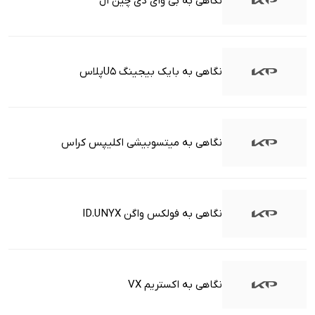
نگاهی به بی وای دی چین ال
نگاهی به بایک بیجینگ U5پلاس
نگاهی به میتسوبیشی اکلیپس کراس
نگاهی به فولکس واگن ID.UNYX
نگاهی به اکستریم VX