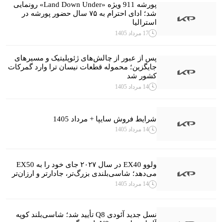
پورشه 911 ویژه «Land Down Under» رونمایی
شد؛ ادای احترام به ۷۵ سال حضور پورشه در
استرالیا
17 مرداد 1405
پس از عبور از چالش‌های ژئوپلیتیک و مسیرهای
جایگزین؛ محموله قطعات نیسان ترا وارد گمرکات
کشور شد
14 مرداد 1405
شرایط فروش سایپا + مرداد 1405
14 مرداد 1405
ولوو EX40 در سال ۲۰۲۷ جای خود را به EX50
می‌دهد؛ شاسی‌بلندی بزرگ‌تر، جادارتر و ارزان‌تر
14 مرداد 1405
نسل جدید آئودی Q8 تأیید شد؛ شاسی‌بلند کوپه