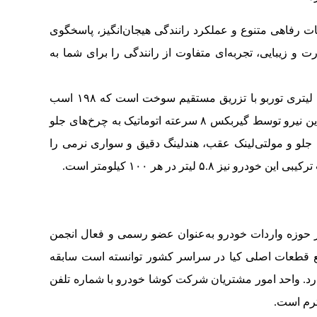
پسند، امکانات رفاهی متنوع و عملکرد رانندگی هیجان‌انگیز، پاسخگوی
 و زیبایی، تجربه‌ای متفاوت از رانندگی را برای شما به
اسپورتیج وارداتی کوشا خودرو مجهز به موتور ۱.۵ لیتری توربو با تزریق مستقیم سوخت است که ۱۹۸ اسب
بخار قدرت و گشتاور ۲۵۳ نیوتن‌متر تولید می‌کند. این نیرو توسط گیربکس ۸ سرعته اتوماتیک به چرخ‌های جلو
لو و مولتی‌لینک عقب، هندلینگ دقیق و سواری نرمی را
 لیتر در هر ۱۰۰ کیلومتر است.
ودرو با فعالیت بیش از ۱۵ سال در حوزه واردات خودرو به‌عنوان عضو رسمی و فعال انجمن
یع قطعات اصلی کیا در سراسر کشور توانسته است سابقه
گذارد. واحد امور مشتریان شرکت کوشا خودرو با شماره تلفن