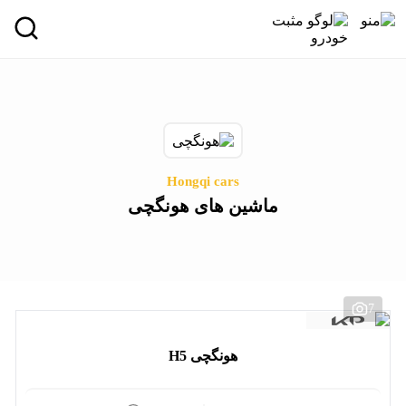
Hongqi cars
ماشین های هونگچی
7
هونگچی H5