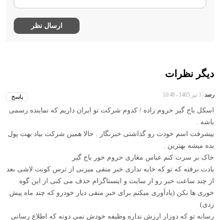
دیگر نظرات
رصد
| 3 تیر 1405 - 10:48
پاسخ
اسکل باج گیر حروم زاده / کدوم شرکت تو ایران داریم که نماینده رسمی
باشه .
بیشرفت اسم خودت رو گذاشتی خبرنگار . حالا همین شرکت بیاد بهت پول
بده میشه بهترین .
خاک بر سرت کنم عباس مغاری حروم خور باج گیر
یادت نرفته که تو که خایه نداری خبر منفی میزنی از ترس کونت لاشی بعد
از چند ساعت خبر رو از سایت و اینستاگرام حذف می کنی از این گوه
خوری ها نکن (یادآوری میکنم برای خبر منفی دیار خودرو که چند ماه پیش
زدی)
رسانه تو که دوزار ارزش نداره وظیفه خودش نمی دونه که اطلاع رسانی