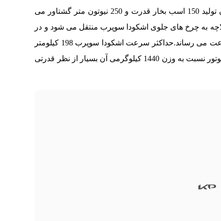
شده به ایران با موتور 1.4 لیتری توربوشارژ با توان تولید 150 اسب بخار قدرت و 250 نیوتون متر گشتاور می
سط یک گیربکس 7 سرعته دوکلاچه به چرخ های جلوی اشکودا سوپرب منتقل می شود و در
9.7 ثانیه شتاب آن را از صفر به صد کیلومتر بر ساعت می رساند.حداکثر سرعت اشکودا سوپرب 198 کیلومتر
می توان گفت که این موتور نسبت به وزن 1440 کیلوگرمی آن بسیار از نظر قدرتی