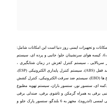
نات و تجهیزات ایمنی روز دنیا است این امکانات شامل:
آلارم خستگی راننده، دستیار پارک، GPS ، اتوپارک.6، کیسه هوای سرنشینان جلو/ جانبی و پرده ای، سیستم
ر سربالایی ، سیستم کنترل لغزش در زمان شتابگیری ،
سیستم ترمز کمکی الکترونیکی، سیستم ترمز ضد قفل (ABS)، سیستم کنترل پایداری الکترونیکی (ESP)،
سیستم ترمز ضد قفل با توزیع الکترونیکی بین چرخ ها (EBD)، سیستم ضد سرقت الکترونیکی، کنترل کشش
دکمه ای، سنسور نور، سنسور باران، سیستم تهویه مطبوع
انبی برقی به همراه گرمکن و تاشوی برقی، صندلی برقی
راننده و سرنشین 8 حالته، صفحه نمایش 9.2 اینچی لمسی (اندروید)، مجهز به 6 بلندگو، سنسور پارک جلو و