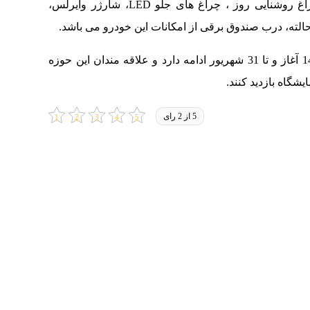
عقب، ترمز برقی، اتوهلد، دوربین دنده عقب، چراغ روشنایی روز ، چراغ های جلو LED، شارژر وایرلس،
نمایشگاه خودرویی مشهد در تاریخ 28 شهریور 1403 آغاز و تا 31 شهریور ادامه دارد و علاقه مندان این حوزه
5 از 2 رای