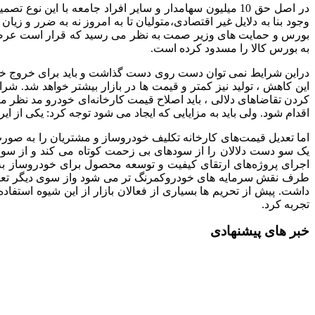
در اصل حق 10 میلیون سهامدار و سایر افراد جامعه با این نوع تصمیم گیری ها به جیب افرادی رفته است که هیچ نقش و سهمی در این صنعت نداشته و فقط از خلاءهای موجود سوء استفاده کرده اند.
وجود بنا به دلایل غیر اقتصادی،متولیان تا به امروز نه به ضرر و زی
بورس و حمایت های وزیر صمت به نظر می رسید که قرار است عرضه 
به بورس کالا را مسدود کرده است.
دراین شرایط نمی توان دست روی دست گذاشت و باید برای خروج خودرو
این کاهش ، تولید نیز کمتر و قیمت ها در بازار بیشتر خواهد شد. شر
کردن تقاضاهای دلالی ، باید اصلاح قیمت کارخانه‌ای خودرو مد نظر مت
اقدام شود. ولی باید به مزایایی که ایجاد می شود توجه کرد:
یکی از ای
اما تعدیل قیمت‌های کارخانه تکلیف خودروساز و مشتریان را به صورت
یک سو دست دلالان را از سودهای بی زحمت کوتاه می کند و از سو
اجرای پروژه‌های ارتقای کیفیت و توسعه محصول برای خودروساز به
طرف نقش سرمایه های خودروکمرنگ تر می شود واز سوی دیگر تعاد
داشت. پیش از تحریم ها بسیاری از فعالان بازار از این شیوه است
تجربه کرد.
خبر های پیشنهادی