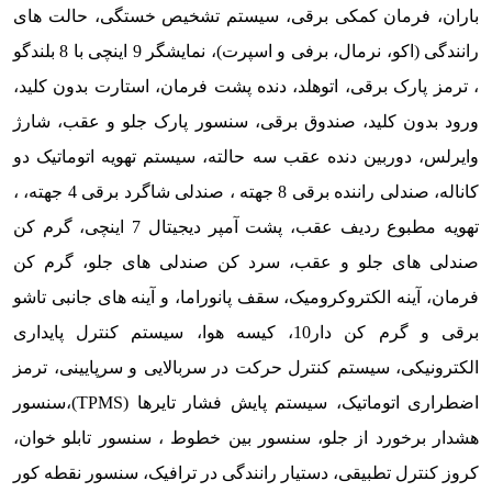
باران، فرمان کمکی برقی، سیستم تشخیص خستگی، حالت های
رانندگی (اکو، نرمال، برفی و اسپرت)، نمایشگر 9 اینچی با 8 بلندگو
، ترمز پارک برقی، اتوهلد، دنده پشت فرمان، استارت بدون کلید،
ورود بدون کلید، صندوق برقی، سنسور پارک جلو و عقب، شارژ
وایرلس، دوربین دنده عقب سه حالته، سیستم تهویه اتوماتیک دو
کاناله، صندلی راننده برقی 8 جهته ، صندلی شاگرد برقی 4 جهته، ،
تهویه مطبوع ردیف عقب، پشت آمپر دیجیتال 7 اینچی، گرم کن
صندلی های جلو و عقب، سرد کن صندلی های جلو، گرم کن
فرمان، آینه الکتروکرومیک، سقف پانوراما، و آینه های جانبی تاشو
برقی و گرم کن دار10، کیسه هوا، سیستم کنترل پایداری
الکترونیکی، سیستم کنترل حرکت در سربالایی و سرپایینی، ترمز
اضطراری اتوماتیک، سیستم پایش فشار تایرها (TPMS)،سنسور
هشدار برخورد از جلو، سنسور بین خطوط ، سنسور تابلو خوان،
کروز کنترل تطبیقی، دستیار رانندگی در ترافیک، سنسور نقطه کور