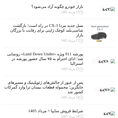
بازار خودرو چگونه آزاد می‌شود؟
17 مرداد 1405
نسل جدید مزدا CX-3 در راه است؛ بازگشت
شاسی‌بلند کوچک ژاپنی برای رقابت با بزرگان
بازار
17 مرداد 1405
پورشه 911 ویژه «Land Down Under» رونمایی
شد؛ ادای احترام به ۷۵ سال حضور پورشه در
استرالیا
17 مرداد 1405
پس از عبور از چالش‌های ژئوپلیتیک و مسیرهای
جایگزین؛ محموله قطعات نیسان ترا وارد گمرکات
کشور شد
14 مرداد 1405
شرایط فروش سایپا + مرداد 1405
14 مرداد 1405