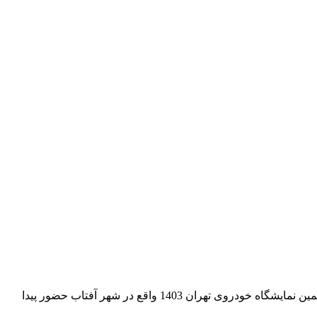
به گزارش خبرنگار مثبت خودرو، گروه صنعتی ایران روور با بازوهای وارداتی خود پارس ساتر هوشمند، مزین خودرو، آمیتیس خودرو در ششمین نمایشگاه خودروی تهران 1403 واقع در شهر آفتاب حضور پیدا