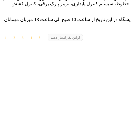
ن خطوط، سیستم کنترل پایداری، ترمز پارک برقی، کنترل کشش
ششمین نمایشگاه خودروی تهران در محل دائمی نمایشگاه شهر آفتاب برگزار شد و از تاریخ 9 بهمن تا 12 بهمن ماه ادامه خواهد داشت.این نمایشگاه در این تاریخ از ساعت 10 صبح الی ساعت 18 میزبان مهمانان
اولین نفر امتیاز دهید