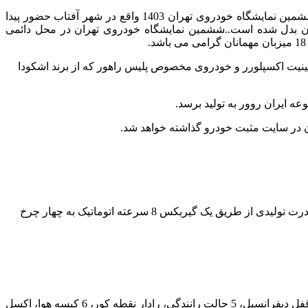
با بازوهای وارداتی خود پارس ساتر هوشمند، مزین خودرو، آمیتیس خودرو در ششمین نمایشگاه خودروی تهران 1403 واقع در شهر آفتاب حضور پیدا
ران بدل شده است..ششمین نمایشگاه خودروی تهران در محل دائمی
است.این محصولات جدید شامل پیکاپ اینفینیت اکسپلورر و خودروی مخصوص پلیس راهور که از برند اشکودا
 ایران روور به تولید برسد.
پیکاپ اینفینیت اکسپلورر دارای یک موتور 2 لیتری توربوشارژ با توان خروجی 233 اسب بخار قدرت و 390 نیوتون متر گشتاور می باشد. این قدرت تولیدی از طریق یک گیربکس 8 سرعته اتوماتیک به چهار چرخ
نمایشگر پشت آمپر دیجیتال 7.5 اینچی، نمایشگر مرکزی 12.3 اینچی، رادار جلو، دوربین عقب، ورود و استرات بدون کلید، دوربین 360 درجه، قفل دیفرانسیل، 5 حالت رانندگی، رادار نقطه کور، 6 کیسه هوا، اکسل