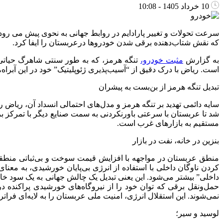
10 خرداد 1405 - 10:08
سرعت تحولات و تغییر پارادایم در روابط جهانی به نحوی پیش می رود ک
که نقش شتاب‌دهنده برقی شدن خودروها درعربستان را ایفا کرد.
به گزارش
مثبت خودرو،
تنگه هرمز، که به طور سنتی شاهرگ حیاتی 
است. ریاض با درک دقیق از “آسیب‌پذیری ژئوپلیتیک” خود در این آبراه
تبدیل تنگه هرمز از بن‌بست به پیشران
سایه دائمی تهدید بر تنگه هرمز و مدل‌های احتمالی انسداد آن، ریاض ر
شد تا عربستان با سرعتی باورنکردنی به سمت صنایع دیگر با تمرکز ب
مستقیم به بازارهای غرب است.
بنزین در خانه، نفت در بازار
منطق عربستان در مواجهه با افزایش قیمت سوخت و بی‌ثباتی منطقه، 
کردن ناوگان داخلی با استفاده از انرژی بی‌پایان خورشیدی، به م
داخلی” بیشتر می‌شود. این یعنی تبدیل یک چالش جهانی به یک سود خ
حمل‌ونقل برقی که توان خود را از نیروگاه‌های خورشیدی پراکند
نمی‌شوند. این استقلال انرژی، امنیت ملی عربستان را به لایه‌ای فرا
لوسید و سیر؛