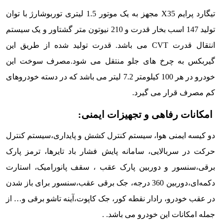
تیگارد پرایم X35 مجهز به یک موتور 1.5 لیتری توربوشارژ با توان
تولید 147 اسب بخار قدرت و 210 نیوتون متر گشتاور و یک سیستم
انتقال قدرت CVT می باشد. قدرت تولید شده از طریق این
گیربکس به چرخ های جلو منتقل می شود.مصرف سوخت این
خودرو در هر 100 کیلومتر 7.2 لیتر می باشد که در دسته خودروهای
کم مصرف قرار می گیرد.
امکانات رفاهی و تجهیزات ایمنی:
دو کیسه ایمنی هوا، سیستم کنترل کشش و پایداری،سیستم کنترل
حرکت در سربالایی، سامانه پایش فشار باد تایرها، ترمز پارک
برقی،سنسور و دوربین پارک عقب ، سقف پانورامیک، استارت
دکمه‌ای،دوربین 360 درجه، جک برقی عقب،سنسور برای باز شدن
در عقب خودرو، رادار نقطه کور، جک کاپوت،آینه تاشو برقی و… از
جمله امکانات این خودرو می باشد.
.