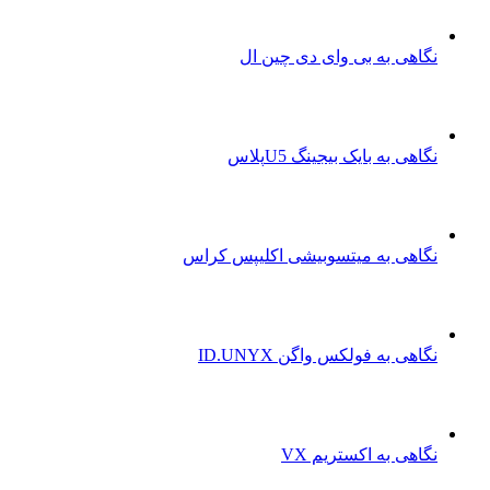
نگاهی به بی وای دی چین ال
نگاهی به بایک بیجینگ U5پلاس
نگاهی به میتسوبیشی اکلیپس کراس
نگاهی به فولکس واگن ID.UNYX
نگاهی به اکستریم VX