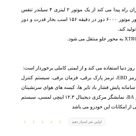
نیسان آلتیما که با شرکت نامی خودرو به بازار ایران راه پیدا می کند از یک موتور ۲ لیتری ۴ سیلندر تنفس
طبیعی بهره می برد. این موتور قادر است تا در دور موتور ۶۰۰۰ دور در دقیقه ۱۵۶ اسب بخار قدرت و دور
وز دنیا استفاده می کند و از ایمنی کاملی برخوردار است:
سیستم ترمز ABS، سیستم کنترل توزیع نیروی ترمز EBD، ترمز پارک برقی، فرمان برقی، سیستم کنترل
مانه پایش فشار باد تایر ها، کیسه های هوای سرنشینان
جلو، پرده ای و جانبی، سیستم ترمز کمکی EBA و BA، نمایشگر مرکزی دیجیتال ۱۲.۳ اینچی لمسی، سیستم
ی از امکانات این خودرو می باشد
اولین نفر امتیاز دهید