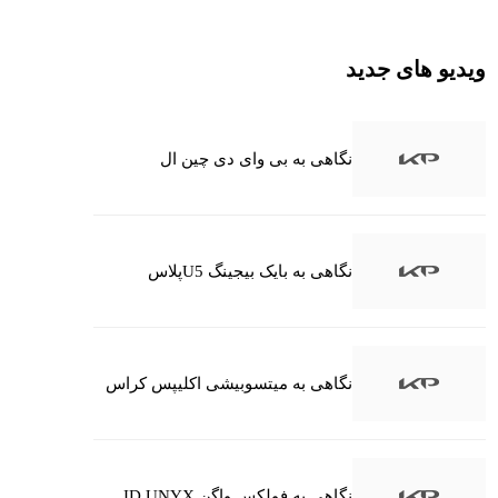
ویدیو های جدید
نگاهی به بی وای دی چین ال
نگاهی به بایک بیجینگ U5پلاس
نگاهی به میتسوبیشی اکلیپس کراس
نگاهی به فولکس واگن ID.UNYX