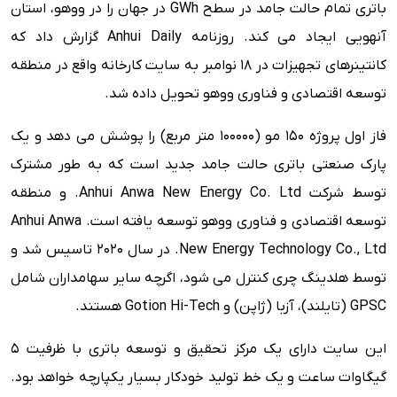
باتری تمام حالت جامد در سطح GWh در جهان را در ووهو، استان
آنهویی ایجاد می کند. روزنامه Anhui Daily گزارش داد که
کانتینرهای تجهیزات در 18 نوامبر به سایت کارخانه واقع در منطقه
توسعه اقتصادی و فناوری ووهو تحویل داده شد.
فاز اول پروژه 150 مو (100000 متر مربع) را پوشش می دهد و یک
پارک صنعتی باتری حالت جامد جدید است که به طور مشترک
توسط شرکت Anhui Anwa New Energy Co. Ltd. و منطقه
توسعه اقتصادی و فناوری ووهو توسعه یافته است. Anhui Anwa
New Energy Technology Co., Ltd. در سال 2020 تاسیس شد و
توسط هلدینگ چری کنترل می شود، اگرچه سایر سهامداران شامل
GPSC (تایلند)، آزبا (ژاپن) و Gotion Hi-Tech هستند.
این سایت دارای یک مرکز تحقیق و توسعه باتری با ظرفیت 5
گیگاوات ساعت و یک خط تولید خودکار بسیار یکپارچه خواهد بود.