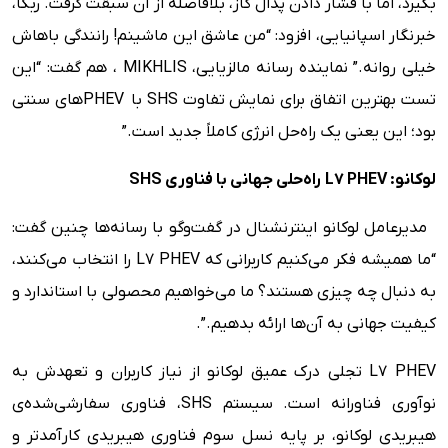
بگیرد، اما با فشار دادن پدال گاز، بلافاصله از آن سبقت گرفت. ربکا،
خبرنگار اسپانیایی، افزود: “من عاشق این ماشینم! رانندگی باهاش
خیلی روانه.” نماینده رسانه مالزیایی، MIKHLIS ، هم گفت: “این
تست بهترین اتفاق برای نمایش تفاوت SHS با PHEVهای سنتی
بود؛ این یعنی یک راه‌حل انرژی کاملاً جدید است.”
لوکانو
: L7 PHEV
راه‌حلی جهانی با فناوری
SHS
مدیرعامل لوکانو اینترنشنال در گفت‌وگو با رسانه‌ها چنین گفت:
“ما همیشه فکر می‌کنیم کاربرانی که L7 PHEV را انتخاب می‌کنند،
به دنبال چه چیزی هستند؟ ما می‌خواهیم محصولی با استاندارد و
کیفیت جهانی به آن‌ها ارائه بدهیم.”.
L7 PHEV تجلی درک عمیق لوکانو از نیاز کاربران و تعهدش به
نوآوری فناورانه است. سیستم SHS، فناوری سفارشی‌شده‌ی
هیبریدی لوکانو، بر پایه نسل سوم فناوری هیبریدی کارآمدتر و