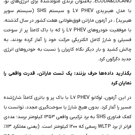
ECODA&LUCANO، به‌عنوان برندی متولدشده برای انرژی‌های نو،
با مدل هیبریدی L7 PHEV و سیستم SHS (سیستم سوپر
هیبرید) ، در آزمون ماراتن فوق‌طولانی هفت کشور در سال گذشته،
با موفقیت خودروهای L7 PHEV را که با باک کاملاً پر از سوخت
فسیلی و شارژ کامل الکتریکی حرکت خود را آغاز کرده بودند، به
چالش کشید و بار دیگر نگاه کاربران را نسبت به خودروهای انرژی
جدید دگرگون کرد.
بگذارید داده‌ها حرف بزنند: یک تست ماراتن، قدرت واقعی را
نمایان کرد
در این آزمون، لوکانو L7 PHEV با باک پر و باتری کاملاً شارژشده
مسیر را آغاز کرد. بدون هیچ شارژ یا سوخت‌گیری مجدد، توانست با
کمک فناوری SHS به برد ترکیبی واقعی ۱۳۵۳ کیلومتر برسد؛ عددی
فراتر از برد WLTP رسمی که ۱۲۰۰ کیلومتر است. (یعنی عملکرد ۱۱۳٪