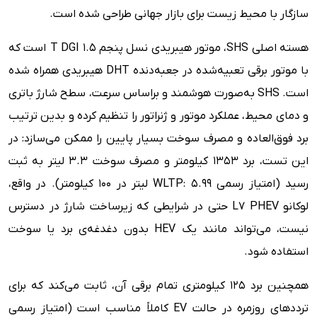
سازگار با محیط زیست برای بازار جهانی طراحی شده است.
هسته اصلی SHS، موتور هیبریدی نسل پنجم 1.5 T DGI است که
با موتور برقی تعبیه‌شده در جعبه‌دنده DHT هیبریدی همراه شده
است. SHS به‌صورت هوشمند و براساس سرعت، سطح شارژ باتری
و دمای محیط، عملکرد موتور و ژنراتور را تنظیم کرده و بدین ترتیب
برد فوق‌العاده و مصرف سوخت بسیار پایین را ممکن می‌سازد: در
این تست، برد ۱۳۵۳ کیلومتر و مصرف سوخت ۳.۳ لیتر به ثبت
رسید (امتیاز رسمی WLTP: 5.99 لیتر در 100 کیلومتر). در واقع،
لوکانو L7 PHEV حتی در شرایطی که زیرساخت شارژ در دسترس
نیست، می‌تواند مانند یک HEV بدون دغدغه‌ی برد یا سوخت
استفاده شود.
همچنین برد ۱۲۵ کیلومتری تمام‌ برقی آن، ثابت می‌کند که برای
ترددهای روزمره در حالت EV کاملاً مناسب است (امتیاز رسمی