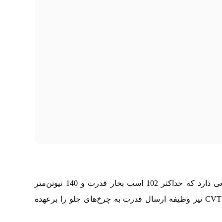
بک ایکس 3پرو یک پیشرانه 1.5 لیتری تنفس طبیعی دارد که حداکثر 102 اسب بخار قدرت و 140 نیوتن‌متر
گشتاور تولید می‌کند. گیربکس اقتصادی اتوماتیک CVT‌ نیز وظیفه ارسال قدرت به چرخ‌های جلو را برعهده