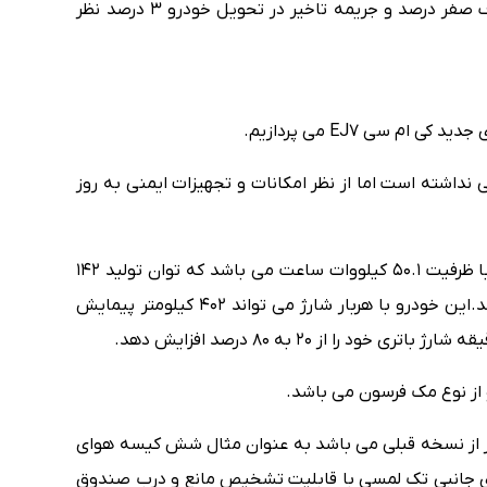
زمان تحویل اسفند 1403 ، سود مشارکت و انصراف صفر درصد و جریمه تاخیر در تحویل خودرو 3 درصد نظر
 سی EJ7 می پردازیم.
تغییراتی نداشته است اما از نظر امکانات و تجهیزات ایمنی به روز
از نظر فنی کی ام سی EJ7 پلاس دارای یک باتری با ظرفیت 50.1 کیلووات ساعت می باشد که توان تولید 142
کیلووات قدرت و 340 نیوتون متر گشتاور می باشد.این خودرو با هربار شارژ می تواند 402 کیلومتر پیمایش
از نوع مک فرسون می باشد.
ن تر و آپشنال تر از نسخه قبلی می باشد به عنوان مثال شش کیسه هوای
های جانبی تک لمسی با قابلیت تشخیص مانع و درب صندوق