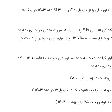
متقاضیان می توانند به صورت نقد و اقساط این سدان برقی را از تاریخ 20 آذر تا 30 آذرماه 1403 در رنگ های
ناگفته نماند که کرمان موتور اعلام کرد متقاضیانی که کی ام سی EJ7 پلاس را به صورت نقدی خریداری نمایند
250.000.000 ریال تخفیف به آن ها تعلق می گیرد و مبلغ 16.750.000.000 ریال برای این خودرو پرداخت می
همچنین در این طرح فروش شرایط اقساطی هم قرار گرفته شده که متقاضیان می توانند با اقساط 12 و 24
داری نمایند.
 اردیبهشت 1404 )