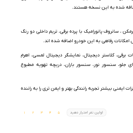
ضافه شده به این نسخه هستند.
کن ، سانروف پانورامیک با پرده برقی، تریم داخلی دو رنگ
 امکانات رفاهی به این خودرو اضافه شده اند.
ی امکانات : کروز کنترل، اتوهلد، فرمان D کات برقی، کلاستر دیجیتال، نمایشگر دیجیتال لمسی، اهرم
ولومی شکل، فناوری LED چراغ های جلو، سنسور نور، سنسور باران، دریچه تهویه مطبوع
و تجهیزات ایمنی بیشتر تجربه رانندگی بهتر و ایمن تری را به راننده
اولین نفر امتیاز دهید