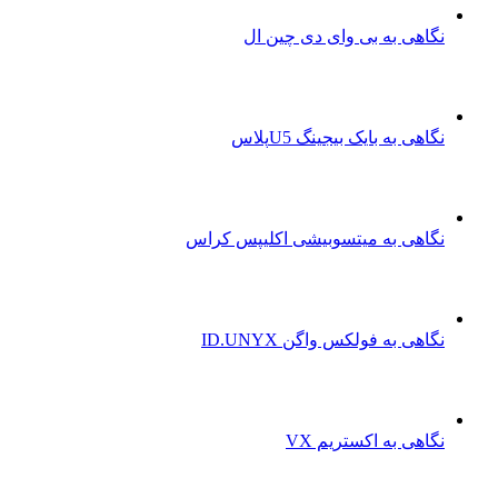
نگاهی به بی وای دی چین ال
نگاهی به بایک بیجینگ U5پلاس
نگاهی به میتسوبیشی اکلیپس کراس
نگاهی به فولکس واگن ID.UNYX
نگاهی به اکستریم VX