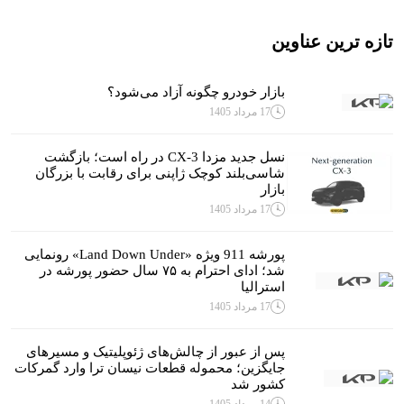
تازه ترین عناوین
بازار خودرو چگونه آزاد می‌شود؟
17 مرداد 1405
نسل جدید مزدا CX-3 در راه است؛ بازگشت
شاسی‌بلند کوچک ژاپنی برای رقابت با بزرگان
بازار
17 مرداد 1405
پورشه 911 ویژه «Land Down Under» رونمایی
شد؛ ادای احترام به ۷۵ سال حضور پورشه در
استرالیا
17 مرداد 1405
پس از عبور از چالش‌های ژئوپلیتیک و مسیرهای
جایگزین؛ محموله قطعات نیسان ترا وارد گمرکات
کشور شد
14 مرداد 1405