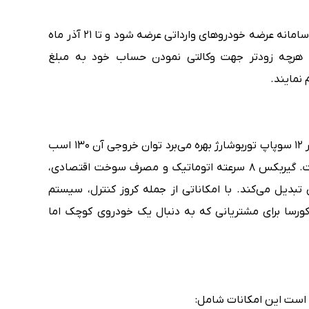
کراس اوور کامپکت اوپل موکا در 11 آذرماه 1403 در سامانه عرضه خودروهای وارداتی عرضه شود و تا 21 آذر ماه
ن هرچه زودتر جهت وکالتی نمودن حساب خود به مبلغ
این هاچ‌بک کوچک از یک موتور ۱.۲ لیتری 3 سیلندر 12 سوپاپ توربوشارژ بهره می‌برد توان خروجی آن 130 اسب
بخار و گشتاور آن 230 نیوتن‌متر تنظیم شده است. گیربکس ۸ سرعته اتوماتیک و مصرف سوخت اقتصادی،
 تبدیل می‌کند. با امکاناتی از جمله کروز کنترل، سیستم
ورسا برای مشتریانی که به دنبال یک خودروی کوچک اما
 است این امکانات شامل: