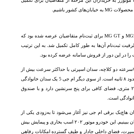
موتورز به خریداران این مرحله از متقاضیان برای تکمیل
ای کشور باشیم.
در این دور از فروش سامانه یکپارچه، دو خودرو MG5 و MG GT برای ثبت‌نام متقاضیان عرضه شده بود که
فیت ثبت‌نام آن‌ها به طور کامل تکمیل شد. به این ترتیب
را در این دور از فروش سامانه عرضه کرده بود.
با موتور ۱۷۳ اسب بخاری و گیربکس ۷سرعته دو کلاچه، سدان اسپرتی با حداکثر سرعت بیش از
۲۰۰ کیلومتر در ساعت و شتاب صفر تا صدی در حدود ۸ ثانیه است. از سوی دیگر ام جی 5 یک سدان خانوادگی
باکیفیت و اقتصادی است که با فاصله محوری ۲.۷ متری، فضای کافی برای پنج سرنشین دارد و با صندوق
 خودروها، به‌زودی ثبت‌نام MG4 به‌عنوان هاچ‌بک برقی ام جی نیز آغاز می‌شود تا به‌زودی یکی از
پرفروش‌ترین خودروهای برقی اروپا را در بازار ایران ببینیم. این خودرو موتور ۲۰۲ اسب بخاری و پیمایش بیش
اهری اسپرت، فضای داخلی جادار و طیف گسترده امکانات رفاهی