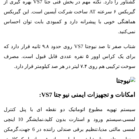
گشتاور را دارد. نکته مهم در بخش فنی جتا VS7 بهره گیری از
گیربکس ۶ سرعته AT ساخت شرکت آیسین است. این گیربکس
هماهنگی خوبی با پیشرانه دارد و کمبودی بابت توان احساس
نمی‌کنید.
شتاب صفر تا صد نیوجتا VS7 روی حدود ۹.۸ ثانیه قرار دارد که
برای یک کراس اوور ۵ نفره عددی قابل قبول است. مصرف
سوخت ترکیبی هم روی ۷.۴ لیتر در هر صد کیلومتر قرار دارد.
امکانات و تجهیزات ایمنی نیو جتا VS7:
سیستم تهویه مطبوع اتوماتیک دو نقطه ای با پنل کنترل
لمسی،سیستم ورود و استارت بدون کلید،نمایشگر 10 اینچی
لمسی مالتی مدیا،تنظیم برقی صندلی راننده در 6 جهت،گرمکن