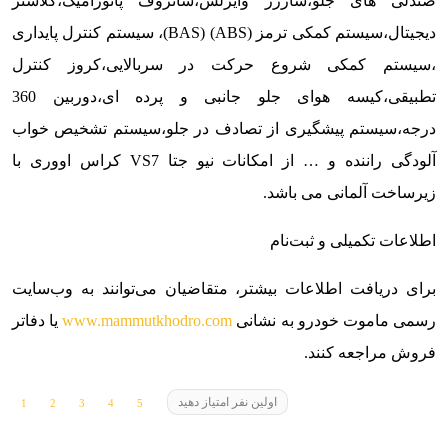
صندلی های جلو،شارژر وایرلس،سانروف پانورامیک،کلاستر
دیجیتال،سیستم کمکی ترمز (ABS) (BAS)، سیستم کنترل پایداری
،سیستم کمکی شروع حرکت در سربالایی،کروز کنترل
تطبیقی،کیسه هوای جلو جانبی و پرده ای،دوربین 360
درجه،سیستم پیشگیری از تصادف در جلو،سیستم تشخیص خواب
آلودگی راننده و … از امکانات نیو جتا VS7 کراس اووری با
زیرساخت آلمانی می باشد.
اطلاعات تکمیلی و ثبت‌نام
برای دریافت اطلاعات بیشتر، متقاضیان می‌توانند به وب‌سایت
رسمی ماموت خودرو به نشانی
www.mammutkhodro.com
یا دفاتر
فروش مراجعه کنند.
اولین نفر امتیاز دهید