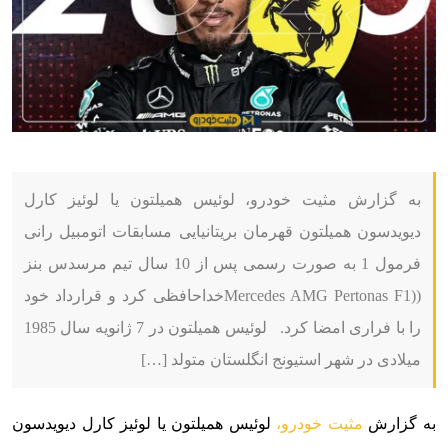
به گزارش مثیت خودرو، لوئیس همیلتون یا لوئیز کارل
دیویدسون همیلتون قهرمان بریتانیایی مسابقات اتومبیل رانی
فرمول 1 به صورت رسمی پس از 10 سال تیم مرسدس بنز
((Mercedes AMG Pertonas F1خداحافظی کرد و قرارداد خود
را با فراری امضا کرد. لوئیس همیلتون در 7 ژانویه سال 1985
میلادی در شهر استیونج انگلستان متولد […]
به گزارش
مثیت خودرو،
لوئیس همیلتون یا لوئیز کارل دیویدسون