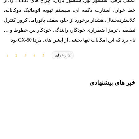
کمکی برقی، سنسور نور، سنسور باران، چراغ های LED ، رادار
خط خوان، استارت دکمه ای، سیستم تهویه اتوماتیک دوکاناله،
کلاستردیجیتال، هشدار برخورد از جلو، سقف پانوراما، کروز کنترل
تطبیقی، ترمز اضطراری خودکار، رانندگی خودکار بین خطوط و …
نام برد که این امکانات تنها بخشی از آپشن های مزدا CX-50 بود
5 از 4 رای
خبر های پیشنهادی