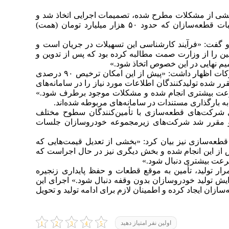
بخشی از مشکلات مطرح شده، تصمیمات اجرایی اتخاذ شد و
براساس توافقات صورت گرفته، بخشی از مطالبات قطعه‌سازان که حدود ۵۰ هزار میلیارد تومان (همت)
و گفت: «فرآیند کارشناسی این تسهیلات در جریان است و
ن را از وزارت صمت مطالبه کرده بود که پس از تدوین و
م نهایی در این خصوص اتخاذ شود.»
معاون وزیر صمت در خصوص ترخیص کالا از گمرکات اظهار داشت: «پیش از این امکان ترخیص ۹۰ درصدی
قرر شده تولیدکنندگان اطلاعات مورد نیاز را در سامانه‌های
 سرعت بیشتری انجام شده و مشکلات موجود برطرف شود.»
 بارگذاری مستندات در سامانه‌های مربوطه شده‌اند.
رکت‌های قطعه‌سازی با تأمین‌کنندگان سطوح مختلف
و مقرر شد شرکت‌های زیرمجموعه خودروسازان جلسات
طعه‌سازی نیز بیان کرد: «بخشی از تعدیل قیمت‌هایی که
 از این انجام شده و بخش دیگری نیز در حال اجراست که
مرار تولید، تأمین به موقع قطعات و حفظ پایداری زنجیره
یش تولید خودروسازان بدون وقفه دنبال شود.» اجرای این
ازان ایجاد کرده و اطمینان لازم برای ادامه تولید و تحویل
اولین نفر امتیاز دهید