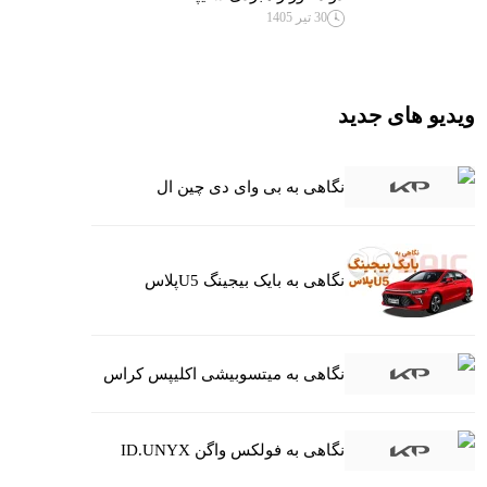
30 تیر 1405
ویدیو های جدید
نگاهی به بی وای دی چین ال
نگاهی به بایک بیجینگ U5پلاس
نگاهی به میتسوبیشی اکلیپس کراس
نگاهی به فولکس واگن ID.UNYX