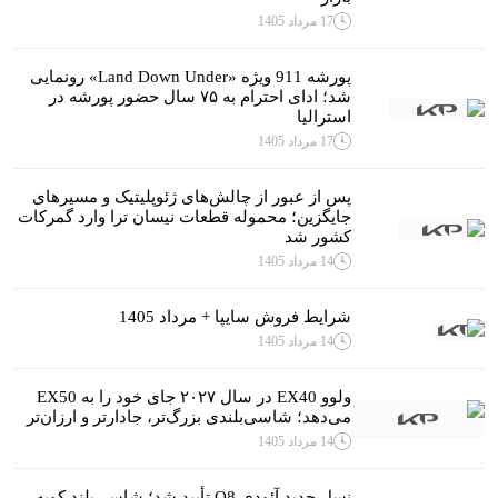
17 مرداد 1405
پورشه 911 ویژه «Land Down Under» رونمایی
شد؛ ادای احترام به ۷۵ سال حضور پورشه در
استرالیا
17 مرداد 1405
پس از عبور از چالش‌های ژئوپلیتیک و مسیرهای
جایگزین؛ محموله قطعات نیسان ترا وارد گمرکات
کشور شد
14 مرداد 1405
شرایط فروش سایپا + مرداد 1405
14 مرداد 1405
ولوو EX40 در سال ۲۰۲۷ جای خود را به EX50
می‌دهد؛ شاسی‌بلندی بزرگ‌تر، جادارتر و ارزان‌تر
14 مرداد 1405
نسل جدید آئودی Q8 تأیید شد؛ شاسی‌بلند کوپه