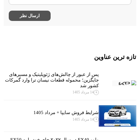
تازه ترین عناوین
پس از عبور از چالش‌های ژئوپلیتیک و مسیرهای
جایگزین؛ محموله قطعات نیسان ترا وارد گمرکات
کشور شد
14 مرداد 1405
شرایط فروش سایپا + مرداد 1405
14 مرداد 1405
ولوو EX40 در سال ۲۰۲۷ جای خود را به EX50