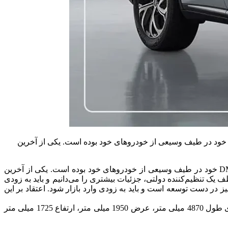
ه گزارش مثبت خودرو، بی وای دی از زمانی که سیستم PHEV نسل پنجم در ماه مه امسال معرفی شد، مشغول معرفی فناوری DM 5.0 خود در طیف وسیعی از خودروهای خود بوده است. یکی از آخرین
از زمانی که سیستم PHEV نسل پنجم در ماه مه امسال معرفی شد، مشغول معرفی فناوری DM 5.0 خود در طیف وسیعی از خودروهای خود بوده است. یکی از آخرین
 است. قبلاً آزمایش خودرو با سیستم جدید DM-i را دیده‌ایم، اما اکنون، به لطف یک تنظیم‌کننده دولتی، جزئیات بیشتری را می‌دانیم و باید به زودی
ل جدید تانگ نیز در دست توسعه است و باید به زودی وارد بازار شود. اعتقاد بر این
جای تعجب نیست که به عنوان یک فیس لیفت، ابعاد خودرو بدون تغییر باقی می ماند و بنابراین مدل سال 2025 بی وای دی تانگ DM-I دارای طول 4870 میلی متر، عرض 1950 میلی متر، ارتفاع 1725 میلی متر