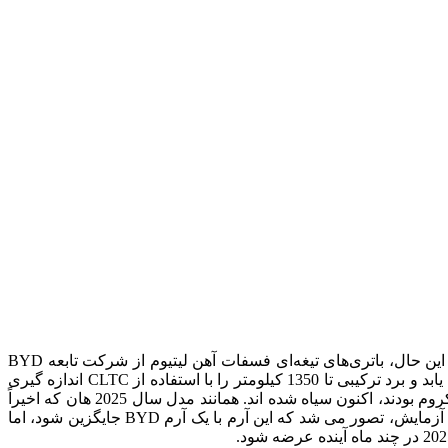
این خودرو همچنین به یک موتور الکتریکی 200 کیلوواتی مجهز شده است. در حال حاضر هیچ اطلاعی در مورد ظرفیت باتری وجود ندارد. با این حال، باتری‌های تیغه‌ای فسفات آهن لیتیوم از شرکت تابعه BYD
FinDreams خواهند بود. این پیشرانه، زمانی که در مدل سال 2025 نصب شود، می تواند به مصرف سوخت 3.8 لیتر در هر 100 کیلومتر دست یابد و برد ترکیبی تا 1350 کیلومتر را با استفاده از CLTC اندازه گیری
خودروی SUV بی وای دی تانگ DM-I مدل سال 2025 تغییرات جزئی در ظاهر خود دارد. مهمتر از همه، بسیاری از نقاطی که قبلا کروم بودند، اکنون سیاه شده اند. همانند مدل سال 2025 هان که اخیراً
راه اندازی شده است، به طور شگفت انگیزی به نظر می رسد تانگ همچنان آرم Build Your Dreams را حفظ کرده است. پیش از این، هنگام آزمایش، تصور می شد که این آرم با یک آرم BYD جایگزین شود، اما