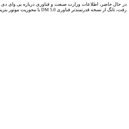
در حال حاضر، اطلاعات وزارت صنعت و فناوری درباره بی وای دی تانگ DM-i مدل 2025 دارد که وزن آن 2130 کیلوگرم است. این خودرو فقط با رینگ های 20 اینچی عر
رفت، تانگ از نسخه قدرتمندتر فناوری DM 5.0 با محوریت موتور بنزینی 1.5 لیتری توربوشارژ استفاده می کند که حداکثر قدرت آن 115 کیلووات است.