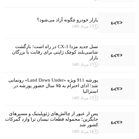
بازار خودرو چگونه آزاد می‌شود؟
17 مرداد 1405
نسل جدید مزدا CX-3 در راه است؛ بازگشت
شاسی‌بلند کوچک ژاپنی برای رقابت با بزرگان
بازار
17 مرداد 1405
پورشه 911 ویژه «Land Down Under» رونمایی
شد؛ ادای احترام به ۷۵ سال حضور پورشه در
استرالیا
17 مرداد 1405
پس از عبور از چالش‌های ژئوپلیتیک و مسیرهای
جایگزین؛ محموله قطعات نیسان ترا وارد گمرکات
کشور شد
14 مرداد 1405