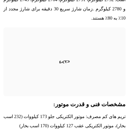
و 2780 کیلوگرم .زمان شارژ سریع 30 دقیقه برای شارژ مجدد از
10٪ به 80٪ هستند.
مشخصات فنی و قدرت موتور:
تریم های کم مصرف: موتور الکتریکی جلو 173 کیلووات (232 اسب
بخار)، موتور الکتریکی عقب 127 کیلووات (170 اسب بخار)