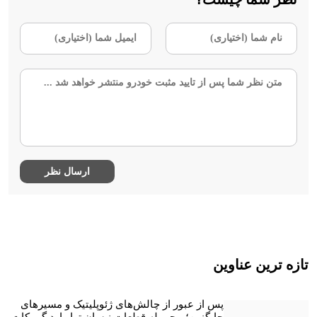
تازه ترین عناوین
پس از عبور از چالش‌های ژئوپلیتیک و مسیرهای
جایگزین؛ محموله قطعات نیسان ترا وارد گمرکات