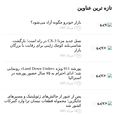
تازه ترین عناوین
بازار خودرو چگونه آزاد می‌شود؟
17 مرداد 1405
نسل جدید مزدا CX-3 در راه است؛ بازگشت
شاسی‌بلند کوچک ژاپنی برای رقابت با بزرگان
بازار
17 مرداد 1405
پورشه 911 ویژه «Land Down Under» رونمایی
شد؛ ادای احترام به ۷۵ سال حضور پورشه در
استرالیا
17 مرداد 1405
پس از عبور از چالش‌های ژئوپلیتیک و مسیرهای
جایگزین؛ محموله قطعات نیسان ترا وارد گمرکات
کشور شد
14 مرداد 1405