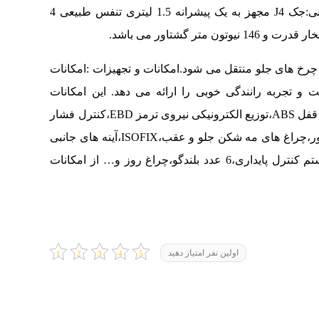
:
جک J4 مجهز به یک پیشرانه 1.5 لیتری تنفس طبیعی 4
امکانات و تجهیزات :
امکانات
این امکانات
کیسه هوای راننده و سرنشین جلو،ترمز ضد قفل ABS،توزیع الکترونیکی نیروی ترمز EBD،کنترل فشار
باد لاستیک ها TPMS،سنسور پارك عقب،سنسور نور،چراغ های مه شکن جلو و عقب،ISOFIX،آینه های جانبی
برقی با گرمکن،كامپیوتر سفری،كروز كنترل،سیستم کنترل پایداری،6 عدد بلندگو،چراغ روز و… از امکانات
اولین نفر امتیاز دهید