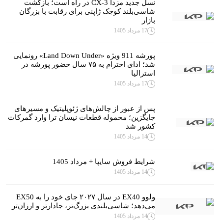
نسل جدید مزدا CX-3 در راه است؛ بازگشت
شاسی‌بلند کوچک ژاپنی برای رقابت با بزرگان
بازار
17 مرداد 1405
پورشه 911 ویژه «Land Down Under» رونمایی
شد؛ ادای احترام به ۷۵ سال حضور پورشه در
استرالیا
17 مرداد 1405
پس از عبور از چالش‌های ژئوپلیتیک و مسیرهای
جایگزین؛ محموله قطعات نیسان ترا وارد گمرکات
کشور شد
14 مرداد 1405
شرایط فروش سایپا + مرداد 1405
14 مرداد 1405
ولوو EX40 در سال ۲۰۲۷ جای خود را به EX50
می‌دهد؛ شاسی‌بلندی بزرگ‌تر، جادارتر و ارزان‌تر
14 مرداد 1405