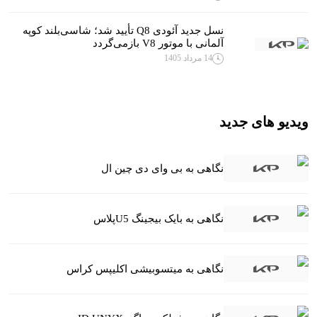
نسل جدید آئودی Q8 تأیید شد؛ شاسی‌بلند کوپه
آلمانی با موتور V8 بازمی‌گردد
14 مرداد 1405
ویدیو های جدید
نگاهی به بی وای دی چین ال
نگاهی به بایک بیجینگ U5پلاس
نگاهی به میتسوبیشی اکلیپس کراس