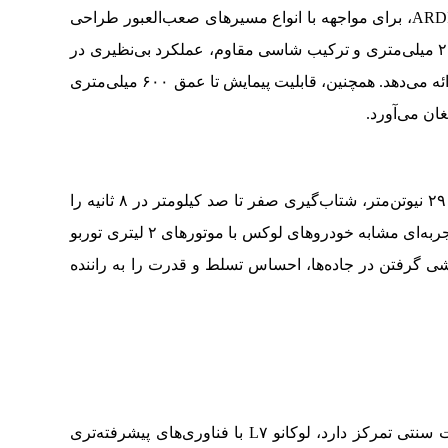
لوکانو L۷ با ۷ حالت رانندگی و سیستم هوشمند ARDIS، برای مواجهه با انواع مسیرهای صعب‌العبور طراحی
شده است. این خودرو با حداقل فاصله از زمین ۲۰۰ میلی‌متری و ترکیب شاسی مقاوم، عملکرد بی‌نظیری در
مسیرهای کوهستانی، کویری و جاده‌های ناهموار ارائه می‌دهد. همچنین، قابلیت پیمایش تا عمق ۶۰۰ میلی‌متری
غان می‌آورد.
موتور ۱.۶TGDI لوکانو L۷ با توان تولید گشتاور ۲۹۰ نیوتن‌متر، شتاب‌گیری صفر تا صد کیلومتر در ۸ ثانیه را
امکان‌پذیر کرده است. این شتاب و قدرت موتور، تجربه‌ای مشابه خودروهای لوکس با موتورهای ۲ لیتری توربو
پیشی گرفتن در جاده‌ها، احساس تسلط و قدرت را به راننده
در مقایسه با رنج روور ایووک که بیشتر بر امکانات سنتی تمرکز دارد، لوکانو L۷ با فناوری‌های پیشرفته‌تری