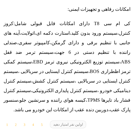
امکانات رفاهی و تجهیزات ایمنی:
کی ام سی T8 دارای امکانات قابل قبولی شامل:کروز
کنترل،سیستم ورود بدون کلید،استارت دکمه ای،اتولایت،آینه های
جانبی با تنظیم برقی و دارای گرمکن،کامپیوتر سفری،صندلی
راننده با تنظیم دستی در 6 جهت،سیستم ترمر ضد قفل
ABS،سیستم توزیع الکترونیکی نیروی ترمز EBD،سیستم کمکی
ترمز اظطراری BOS،سیستم کنترل ایستایی در سربالایی ،سیستم
کنترل ایستایی در سربالایی ،سیستم کنترل کشش،سیستم کنترل
دینامیکی خودرو ،سیستم کنترل پایداری الکترونیکی،سیستم کنترل
فشار باد تایرها TPMS،کیسه هوای راننده و سرنشین جلو،سنسور
پارک عقب،دوربین دنده عقب از امکانات این خودرو می باشد.
اولین نفر امتیاز دهید