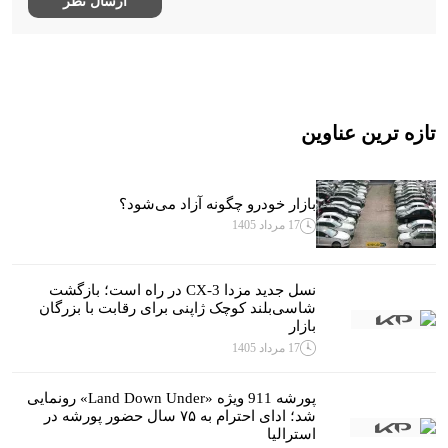
تازه ترین عناوین
بازار خودرو چگونه آزاد می‌شود؟
17 مرداد 1405
نسل جدید مزدا CX-3 در راه است؛ بازگشت
شاسی‌بلند کوچک ژاپنی برای رقابت با بزرگان
بازار
17 مرداد 1405
پورشه 911 ویژه «Land Down Under» رونمایی
شد؛ ادای احترام به ۷۵ سال حضور پورشه در
استرالیا