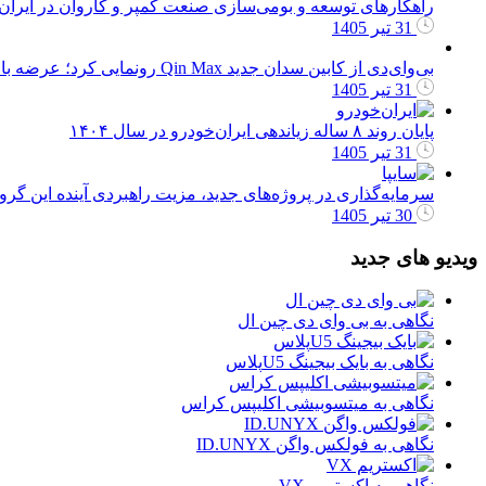
راهکارهای توسعه و بومی‌سازی صنعت کمپر و کاروان در ایرا
31 تیر 1405
بی‌وای‌دی از کابین سدان جدید Qin Max رونمایی کرد؛ عرضه با دو نسخه برقی و پلاگین هیبرید
31 تیر 1405
پایان روند ۸ ساله زیاندهی ایران‌خودرو در سال ۱۴۰۴
31 تیر 1405
سرمایه‌گذاری در پروژه‌های جدید، مزیت راهبردی آینده این گر
30 تیر 1405
ویدیو های جدید
نگاهی به بی وای دی چین ال
نگاهی به بایک بیجینگ U5پلاس
نگاهی به میتسوبیشی اکلیپس کراس
نگاهی به فولکس واگن ID.UNYX
نگاهی به اکستریم VX