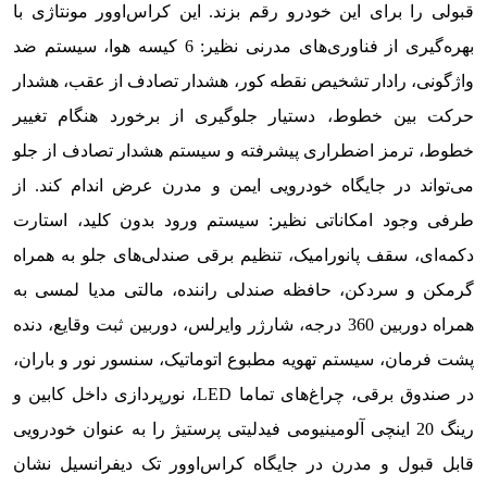
قبولی را برای این خودرو رقم بزند. این کراس‌‎اوور مونتاژی با
بهره‌گیری از فناوری‌های مدرنی نظیر: 6 کیسه هوا، سیستم ضد
واژگونی، رادار تشخیص نقطه کور، هشدار تصادف از عقب، هشدار
حرکت بین خطوط، دستیار جلوگیری از برخورد هنگام تغییر
خطوط، ترمز اضطراری پیشرفته و سیستم هشدار تصادف از جلو
می‌تواند در جایگاه خودرویی ایمن و مدرن عرض اندام کند. از
طرفی وجود امکاناتی نظیر: سیستم ورود بدون کلید، استارت
دکمه‌ای، سقف پانورامیک، تنظیم برقی صندلی‌های جلو به همراه
گرمکن و سردکن، حافظه صندلی راننده، مالتی مدیا لمسی به
همراه دوربین 360 درجه، شارژر وایرلس، دوربین ثبت وقایع، دنده
پشت فرمان، سیستم تهویه مطبوع اتوماتیک، سنسور نور و باران،
در صندوق برقی، چراغ‌های تماما LED، نورپردازی داخل کابین و
رینگ 20 اینچی آلومینیومی فیدلیتی پرستیژ را به عنوان خودرویی
قابل قبول و مدرن در جایگاه کراس‌اوور تک دیفرانسیل نشان