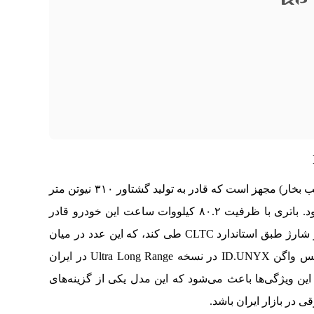
این خودرو به پیشرانه برقی ۱۷۰ کیلوواتی (۲۳۰ اسب بخار) مجهز است که قادر به تولید گشتاور ۳۱۰ نیوتن متر
است و این قدرت به چرخ‌های عقب منتقل می‌شود. باتری با ظرفیت ۸۰.۲ کیلووات ساعت این خودرو قادر
است مسافتی معادل ۶۱۴ کیلومتر را تنها با یک بار شارژ طبق استاندارد CLTC طی کند، که این عدد در میان
خودروهای برقی عملکردی قابل توجه است. فولکس واگن ID.UNYX در نسخه Ultra Long Range در ایران
فر تا صد آن ۷.۷ ثانیه است. این ویژگی‌ها باعث می‌شود که این مدل یکی از گزینه‌های
 در بازار ایران باشد.