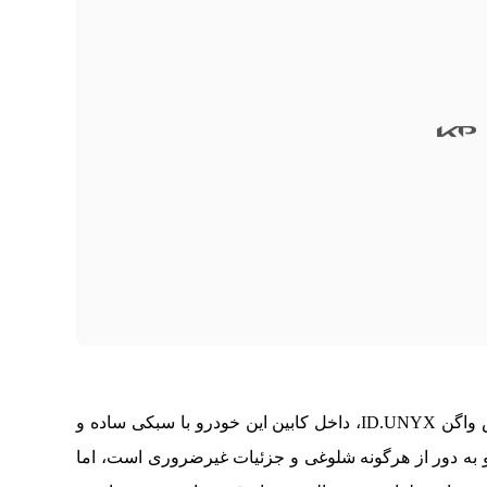
بر خلاف طراحی بیرونی جسورانه و مدرن فولکس واگن ID.UNYX، داخل کابین این خودرو با سبکی ساده و
به دور از هرگونه شلوغی و جزئیات غیرضروری است، اما