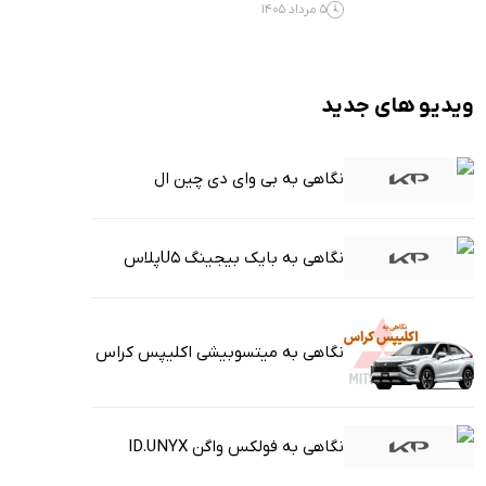
5 مرداد 1405
ویدیو های جدید
نگاهی به بی وای دی چین ال
نگاهی به بایک بیجینگ U5پلاس
نگاهی به میتسوبیشی اکلیپس کراس
نگاهی به فولکس واگن ID.UNYX