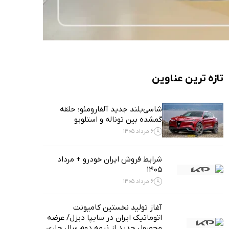
تازه ترین عناوین
شاسی‌بلند جدید آلفارومئو؛ حلقه
گمشده بین توناله و استلویو
6 مرداد 1405
شرایط فروش ایران خودرو + مرداد
1405
6 مرداد 1405
آغاز تولید نخستین کامیونت
اتوماتیک ایران در سایپا دیزل/ عرضه
محصول جدید از نیمه دوم سال جاری