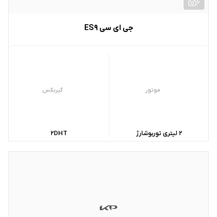
6
جی ای سی ES9
موتور
گیربکس
2 لیتری توربوشارژ
2DHT