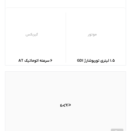
موتور
گیربکس
1.5 لیتری توربوشارژ GDI
6 سرعته اتوماتیک AT