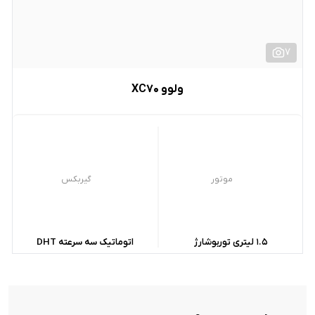
7
ولوو XC70
موتور
گیربکس
1.5 لیتری توربوشارژ
اتوماتیک سه سرعته DHT