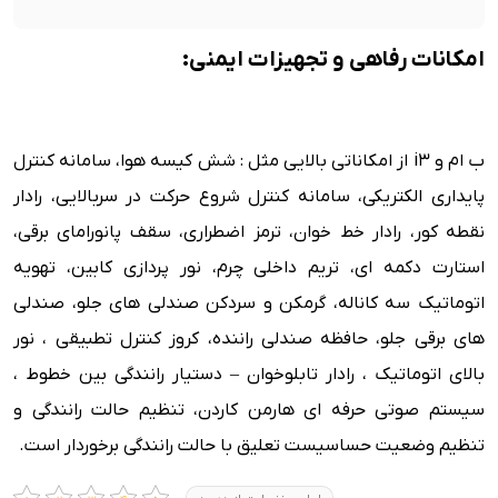
امکانات رفاهی و تجهیزات ایمنی:
ب ام و i3 از امکاناتی بالایی مثل : شش کیسه هوا، سامانه کنترل
پایداری الکتریکی، سامانه کنترل شروع حرکت در سربالایی، رادار
نقطه کور، رادار خط خوان، ترمز اضطراری، سقف پانورامای برقی،
استارت دکمه ای، تریم داخلی چرم، نور پردازی کابین، تهویه
اتوماتیک سه کاناله، گرمکن و سردکن صندلی های جلو، صندلی
های برقی جلو، حافظه صندلی راننده، کروز کنترل تطبیقی ، نور
بالای اتوماتیک ، رادار تابلوخوان – دستیار رانندگی بین خطوط ،
سیستم صوتی حرفه ای هارمن کاردن، تنظیم حالت رانندگی و
تنظیم وضعیت حساسیست تعلیق با حالت رانندگی برخوردار است.