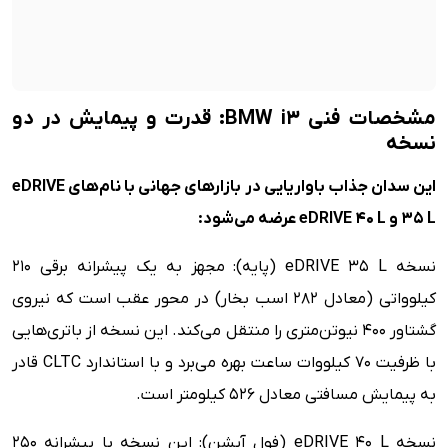
مشخصات فنی BMW i3: قدرت و پیمایش در دو
نسخه
این سدان جذاب باواریایی در بازارهای جهانی با نام‌های eDRIVE
35 L و eDRIVE 40 L عرضه می‌شود:
نسخه eDRIVE 35 L (پایه): مجهز به یک پیشرانه برقی ۲۱۰
کیلوواتی (معادل ۲۸۲ اسب بخار) در محور عقب است که نیروی
گشتاور ۴۰۰ نیوتن‌متری را منتقل می‌کند. این نسخه از باتری‌هایی
با ظرفیت ۷۰ کیلووات ساعت بهره می‌برد و با استاندارد CLTC قادر
به پیمایش مسافتی معادل ۵۲۶ کیلومتر است.
نسخه eDRIVE 40 L (فول آپشن): این نسخه با پیشرانه ۲۵۰