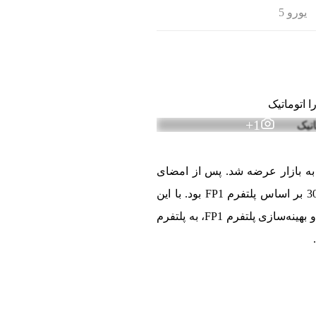
یورو 5
1+
به بازار عرضه شد. پس از امضای
همکاری‌هایی را با شرکت‌های خارجی آغاز کرد و از جمله پروژه‌های آن، تولید پژو 301 بر اساس پلتفرم FP1 بود. با این
حال، پس از بازگشت تحریم‌ها و خروج شرکای خارجی، این پروژه متوقف شد. اما ایران‌خودرو با تغییرات و بهینه‌سازی پلتفرم FP1، به پلتفرم