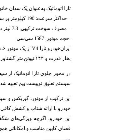
تارا اتوماتیک به‌عنوان یک سدان خانوادگی بر اساس طراحی پژو
– حداکثر سرعت: 190 کیلومتر بر ساعت
– مصرف سوخت ترکیبی: 7.3 لیتر در هر 100 کیلومتر
-حجم موتور: 1587 سی‌سی
بخار قدرت و ۱۴۴ نیوتن‌متر گشتاور تولید کند. قدرت تولیدشده از طریق یک گیربکس ۶ سرعته اتوماتیک به چرخ‌های جلو منتقل می‌شود.
در محور جلوی تارا اتوماتیک از س
سیستم تعلیق توییست بیم تعبیه شده 
خودرو با ارائه شتاب و کشش کافی، د
این خودرو، اگرچه ویژگی‌های شگفت
فضای کابین مناسب و امکاناتی همچون نمایشگر مرکزی و فر