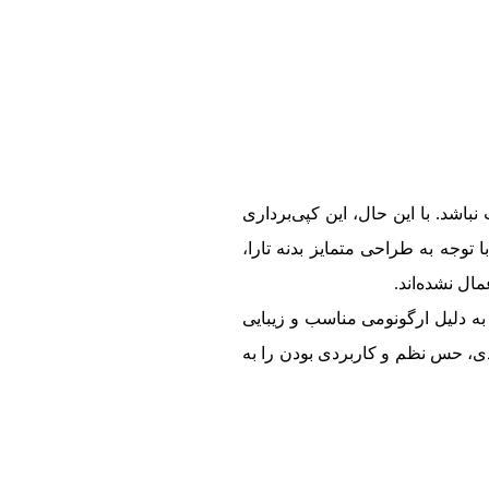
ی ملی» جذاب نباشد. با این حال، این کپی‌برداری
قا می‌کند. با توجه به طراحی متمایز بدنه تارا،
ال نشده‌اند.
 این وجود، این شباهت را نمی‌توان کاملاً نکته‌ای منفی دانست. در واقع، طراحی قرض‌گرفته از پژو 301 به دلیل ارگونومی مناسب و زیبایی
ویژه برای کابینی با اهداف اقتصادی، حس نظم و کاربردی بودن را به